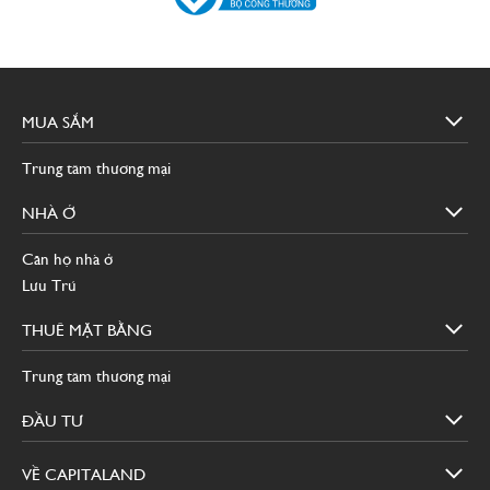
BỘ SƯU TẬP ẢNH
LIÊN HỆ
ĐĂNG KÝ NGAY
THÔNG BÁO CHÍNH THỨC
Site
MUA
THÔNG TIN DỰ ÁN
MUA SẮM
footer
SẮM
TIẾN ĐỘ XÂY DỰNG
Trung tâm thương mại
NHẬN TƯ VẤN
NHÀ
NHÀ Ở
Ở
Căn hộ nhà ở
Lưu Trú
THUÊ
THUÊ MẶT BẰNG
MẶT
BẰNG
Trung tâm thương mại
ĐẦU
ĐẦU TƯ
TƯ
VỀ
VỀ CAPITALAND
CAPITALAND