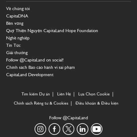
Về chúng tôi
CapitaDNA
Bền vững
Quỹ Thiện Nguyện CapitaLand Hope Foundation
Nghề nghiệp
Tin Tức
Giải thưởng
Follow @CapitaLand on social!
Chính sách Báo cáo hành vi sai phạm
CapitaLand Development
Tìm kiếm Dự án
Liên Hệ
Lựa Chọn Cookie
Chính sách Riêng tư & Cookies
Điều khoản & Điều kiện
Follow @CapitaLand
instagram
facebook
twitter
linkedin
youtube-
global-