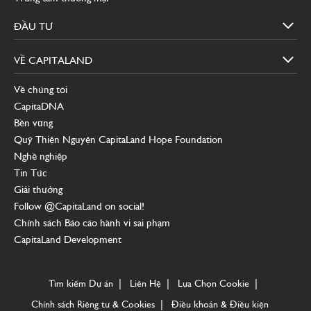
ĐẦU
ĐẦU TƯ
TƯ
VỀ
VỀ CAPITALAND
CAPITALAND
Về chúng tôi
CapitaDNA
Bền vững
Quỹ Thiện Nguyện CapitaLand Hope Foundation
Nghề nghiệp
Tin Tức
Giải thưởng
Follow @CapitaLand on social!
Chính sách Báo cáo hành vi sai phạm
CapitaLand Development
Tìm kiếm Dự án
Liên Hệ
Lựa Chọn Cookie
Chính sách Riêng tư & Cookies
Điều khoản & Điều kiện