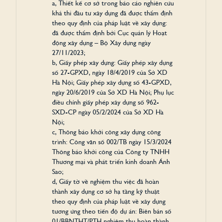
a, Thiết kế cơ sở trong báo cáo nghiên cứu
LUMI PRESTIGE
khả thi đầu tư xây dựng đã được thẩm định
theo quy định của pháp luật về xây dựng:
MẶT BẰNG TẦNG
đã được thẩm định bởi Cục quản lý Hoạt
MẶT BẰNG CĂN HỘ
động xây dựng – Bộ Xây dựng ngày
TIỆN ÍCH
27/11/2023;
ELITE
b, Giấy phép xây dựng: Giấy phép xây dựng
MẶT BẰNG TẦNG
số 27-GPXD, ngày 18/4/2019 của Sở XD
MẶT BẰNG CĂN HỘ
Hà Nội; Giấy phép xây dựng số 43-GPXD,
TIỆN ÍCH
ngày 20/6/2019 của Sở XD Hà Nội; Phụ lục
VỊ TRÍ
điều chỉnh giấy phép xây dựng số 962-
360 CĂN HỘ MẪU
SXD-CP ngày 05/2/2024 của Sở XD Hà
BỘ SƯU TẬP ẢNH
Nội;
LIÊN HỆ
c, Thông báo khởi công xây dựng công
trình: Công văn số 002/TB ngày 15/3/2024
ĐĂNG KÝ NGAY
Thông báo khởi công của Công ty TNHH
THÔNG BÁO CHÍNH THỨC
Thương mại và phát triển kinh doanh Ánh
THÔNG TIN DỰ ÁN
Sao;
TIẾN ĐỘ XÂY DỰNG
d, Giấy tờ về nghiệm thu việc đã hoàn
thành xây dựng cơ sở hạ tầng kỹ thuật
NHẬN TƯ VẤN
theo quy định của pháp luật về xây dựng
tương ứng theo tiến độ dự án: Biên bản số
01/BBNTHT/PTH nghiệm thu hoàn thành