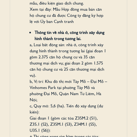
mẫu, điều kiện giao dịch chung.
Xem tại đây:
Mẫu Hợp đồng mua bán căn
hộ chung cư đã được Công ty đăng ký hợp
lệ với Ủy ban Cạnh tranh
Thông tin về nhà ở, công trình xây dựng
hình thành trong tương lai.
a, Loại bất động sản: nhà ở, công trình xây
dựng hình thành trong tương lai (giai đoạn 1
gồm 2.375 căn hộ chung cư và 35 căn
thương mại dịch vụ; giai đoạn 2 gồm 1.575
căn hộ chung cư và 25 căn thương mại dịch
vụ).
b, Vị trí: Khu đô thị mới Tây Mỗ – Đại Mỗ –
Vinhomes Park tại phường Tây Mỗ và
phường Đại Mỗ, Quận Nam Từ Liêm, Hà
Nội;
c, Quy mô: 5,6 (ha). Tiến độ xây dựng (dự
kiến):
Giai đoạn 1 (gồm các tòa Z35M.2 (S1),
Z35.1 (S2), Z35M.1 (S3), Z34M.1 (S5),
U35.1 (S6)):
+ Thi công xong sàn hầm trong các tòa: