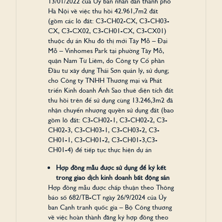
13/01/2022 của Ủy ban nhân dân thành phố
Hà Nội về việc thu hồi 42.961,7m2 đất
(gồm các lô đất: C3-CH02-CX, C3-CH03-
CX, C3-CX02, C3-CH01-CX, C3-CX01)
thuộc dự án Khu đô thị mới Tây Mỗ – Đại
Mỗ – Vinhomes Park tại phường Tây Mỗ,
quận Nam Từ Liêm, do Công ty Cổ phần
Đầu tư xây dựng Thái Sơn quản lý, sử dụng;
cho Công ty TNHH Thương mại và Phát
triển Kinh doanh Ánh Sao thuê diện tích đất
thu hồi trên để sử dụng cùng 13.246,3m2 đã
nhận chuyển nhượng quyền sử dụng đất (bao
gồm lô đất: C3-CH02-1, C3-CH02-2, C3-
CH02-3, C3-CH03-1, C3-CH03-2, C3-
CH01-1, C3-CH01-2, C3-CH01-3,C3-
CH01-4) để tiếp tục thực hiện dự án
Hợp đồng mẫu được sử dụng để ký kết
trong giao dịch kinh doanh bất động sản
Hợp đồng mẫu được chấp thuận theo Thông
báo số 682/TB-CT ngày 26/9/2024 của Ủy
ban Cạnh tranh quốc gia – Bộ Công thương
về việc hoàn thành đăng ký hợp đồng theo