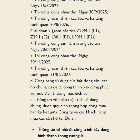
Ngày 15/7/2024;
+ Thi công xong phần thô: Ngày 30/9/2025;
+ Thi công hoàn thiện các tòa và hạ tầng
cảnh quan: 30/8/2026.
Giai đoạn 2 (gồm các tòa Z29M.1 (E1),
Z29.1 (E2), L30.1 (P1), L30M.1 (P2)):
+ Thi công xong sàn hầm trong các tòa:
Ngày 20/08/2024;
+ Thi công xong phần thô: Ngày
30/11/2025;
+ Thi công hoàn thiện các tòa và hạ tầng
cảnh quan: 31/01/2027.
d, Công năng sử dụng của bất động sản: căn
hộ chung cư để ở; công trình xây dựng phục
vụ mục đích thương mại, dịch vụ.
e, Thông tin về phần diện tích sử dụng
chung: được quy định trong hợp đồng mua
bán ký kết giữa Công ty và các khách hàng
TRANG CHỦ
mua các căn hộ tại Dự án.
LUMI SIGNATURE
Thông tin về nhà ở, công trình xây dựng
MẶT BẰNG TẦNG
MẶT BẰNG CĂN HỘ
hình thành trong tương lai.
TIỆN ÍCH