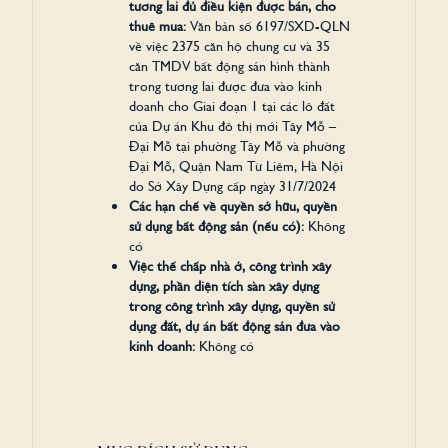
tương lai đủ điều kiện được bán, cho
thuê mua:
Văn bản số 6197/SXD-QLN
về việc 2375 căn hộ chung cư và 35
căn TMDV bất động sản hình thành
trong tương lai được đưa vào kinh
doanh cho Giai đoạn 1 tại các lô đất
của Dự án Khu đô thị mới Tây Mỗ –
Đại Mỗ tại phường Tây Mỗ và phường
Đại Mỗ, Quận Nam Từ Liêm, Hà Nội
do Sở Xây Dựng cấp ngày 31/7/2024
Các hạn chế về quyền sở hữu, quyền
sử dụng bất động sản (nếu có):
Không
có
Việc thế chấp nhà ở, công trình xây
dựng, phần diện tích sàn xây dựng
trong công trình xây dựng, quyền sử
dụng đất, dự án bất động sản đưa vào
kinh doanh:
Không có