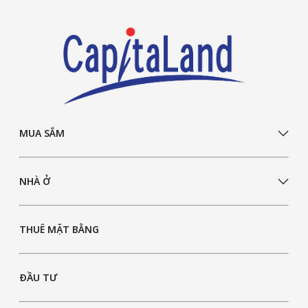
MUA SẮM
NHÀ Ở
THUÊ MẶT BẰNG
ĐẦU TƯ