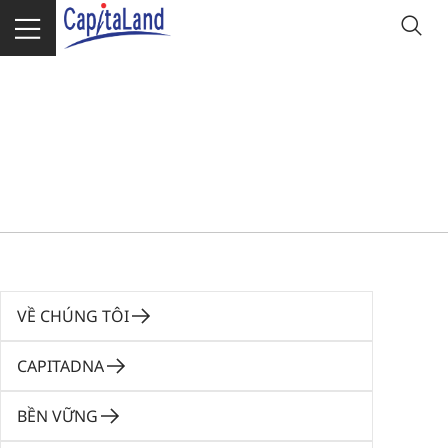
Homepage
VỀ
Quỹ Thiện Nguyện CapitaLand
CAPITALAND
Hope Foundation
VỀ CHÚNG TÔI
CAPITADNA
BỀN VỮNG