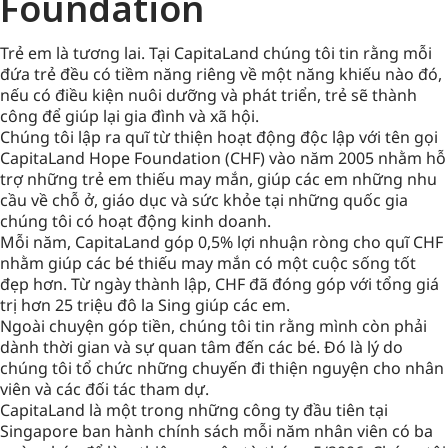
Foundation
Trẻ em là tương lai. Tại CapitaLand chúng tôi tin rằng mỗi
đứa trẻ đều có tiềm năng riêng về một năng khiếu nào đó,
nếu có điều kiện nuôi dưỡng và phát triển, trẻ sẽ thành
công để giúp lại gia đình và xã hội.
Chúng tôi lập ra quĩ từ thiện hoạt động độc lập với tên gọi
CapitaLand Hope Foundation (CHF) vào năm 2005 nhằm hỗ
trợ những trẻ em thiếu may mắn, giúp các em những nhu
cầu về chỗ ở, giáo dục và sức khỏe tại những quốc gia
chúng tôi có hoạt động kinh doanh.
Mỗi năm, CapitaLand góp 0,5% lợi nhuận ròng cho quĩ CHF
nhằm giúp các bé thiếu may mắn có một cuộc sống tốt
đẹp hơn. Từ ngày thành lập, CHF đã đóng góp với tổng giá
trị hơn 25 triệu đô la Sing giúp các em.
Ngoài chuyện góp tiền, chúng tôi tin rằng mình còn phải
dành thời gian và sự quan tâm đến các bé. Đó là lý do
chúng tôi tổ chức những chuyến đi thiện nguyện cho nhân
viên và các đối tác tham dự.
CapitaLand là một trong những công ty đầu tiên tại
Singapore ban hành chính sách mỗi năm nhân viên có ba