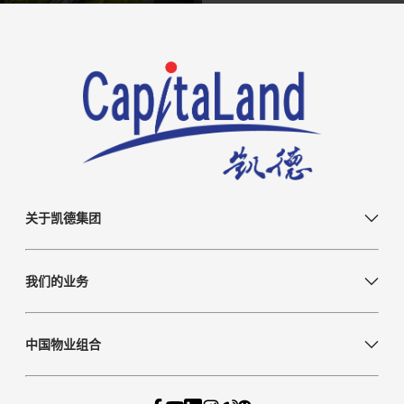
关于凯德集团
我们的业务
中国物业组合