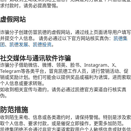
求付款时，请务必提高警惕。
虚假网站
诈骗分子创建仿冒凯德的虚假网站，通过线上页面诱导用户填写
并提交个人信息。 请务必通过以下官方网站核实真伪：
凯德集
团
、
凯德发展
、
凯德投资
。
社交媒体与通讯软件诈骗
诈骗分子借助微信、微博、领英、脸书、Instagram、X、
Telegram等各类平台，冒充凯德工作人员，进行营销活动、促
销或奖励计划。他们可能会以提供奖品或福利为诱饵，进而索取
个人信息或要求转账。
如收到相关宣传与邀约，请务必通过凯德官方渠道自行核实真
伪。
防范措施
收到陌生来电、信息或各类邀约时，请保持警惕。特别是涉及索
取个人信息、要求付款，或是催促立即操作，更需多加防范。
凯德集团绝不会通过非官方渠道索取用户个人敏感信息或财务信