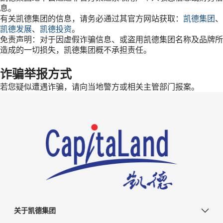
息。
有关凯德集团的信息，请务必通过其官方网站获取：
凯德集团
、
凯德发展
、
凯德投资
。
免责声明：对于因虚假诈骗信息、或盗用凯德集团名称及品牌所
造成的一切损失，凯德集团概不承担责任。
诈骗举报方式
若您疑似遭遇诈骗，请向当地警方或相关主管部门报案。
关于凯德集团