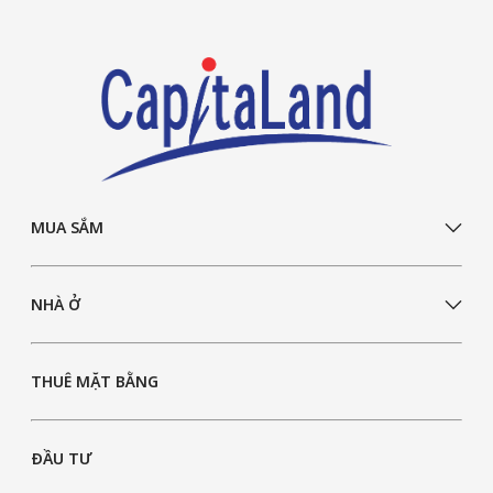
MUA SẮM
NHÀ Ở
THUÊ MẶT BẰNG
ĐẦU TƯ