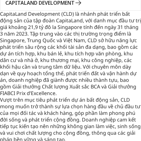
CAPITALAND DEVELOPMENT
CapitaLand Development (CLD) là nhánh phát triển bất
động sản của tập đoàn CapitaLand, với danh mục đầu tư trị
giá khoảng 21,9 tỷ đô la Singapore tính đến ngày 31 tháng
3 năm 2023. Tập trung vào các thị trường trọng điểm là
Singapore, Trung Quốc và Việt Nam, CLD sở hữu năng lực
phát triển sâu rộng các khối tài sản đa dạng, bao gồm các
dự án tích hợp, khu bán lẻ, khu tích hợp văn phòng, khu
dân cư và nhà ở, khu thương mại, khu công nghiệp, các
khối hậu cần và trung tâm dữ liệu. Với chuyên môn dày
dạn về quy hoạch tổng thể, phát triển đất và vận hành dự
án, doanh nghiệp đã giành được nhiều thành tựu, bao
gồm Giải thưởng Chất lượng Xuất sắc BCA và Giải thưởng
FIABCI Prix d’Excellence.
Vượt trên mục tiêu phát triển dự án bất động sản, CLD
mong muốn trở thành sự lựa chọn hàng đầu về chủ đầu tư
của mọi đối tác và khách hàng, góp phần làm phong phú
đời sống và phát triển cộng đồng. Doanh nghiệp cam kết
tiếp tục kiến tạo nên những không gian làm việc, sinh sống
và vui chơi chất lượng cho cộng đồng, thông qua các giải
pháp bền vững và sáng tạo.