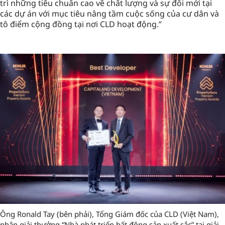
trì những tiêu chuẩn cao về chất lượng và sự đổi mới tại
các dự án với mục tiêu nâng tầm cuộc sống của cư dân và
tô điểm cộng đồng tại nơi CLD hoạt động.”
Ông Ronald Tay (bên phải), Tổng Giám đốc của CLD (Việt Nam),
nhận giải thưởng “Nhà phát triển bất động sản xuất sắc” tại giải