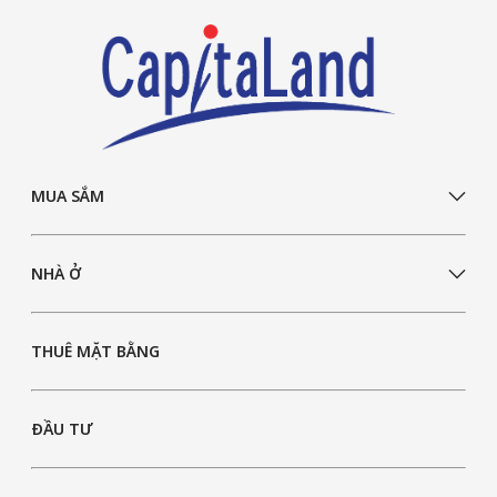
MUA SẮM
NHÀ Ở
THUÊ MẶT BẰNG
ĐẦU TƯ