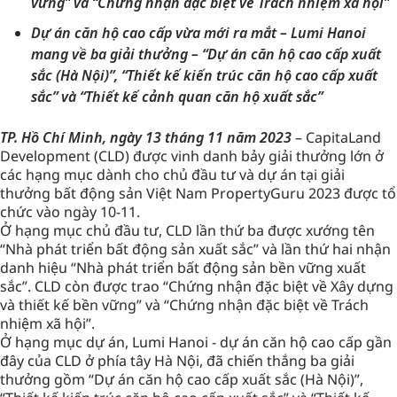
vững” và “Chứng nhận đặc biệt về Trách nhiệm xã hội”
Dự án căn hộ cao cấp vừa mới ra mắt – Lumi Hanoi
mang về ba giải thưởng – “Dự án căn hộ cao cấp xuất
sắc (Hà Nội)”, “Thiết kế kiến trúc căn hộ cao cấp xuất
sắc” và “Thiết kế cảnh quan căn hộ xuất sắc”
TP. Hồ Chí Minh, ngày 13 tháng 11 năm 2023
– CapitaLand
Development (CLD) được vinh danh bảy giải thưởng lớn ở
các hạng mục dành cho chủ đầu tư và dự án tại giải
thưởng bất động sản Việt Nam PropertyGuru 2023 được tổ
chức vào ngày 10-11.
Ở hạng mục chủ đầu tư, CLD lần thứ ba được xướng tên
“Nhà phát triển bất động sản xuất sắc” và lần thứ hai nhận
danh hiệu “Nhà phát triển bất động sản bền vững xuất
sắc”. CLD còn được trao “Chứng nhận đặc biệt về Xây dựng
và thiết kế bền vững” và “Chứng nhận đặc biệt về Trách
nhiệm xã hội”.
Ở hạng mục dự án, Lumi Hanoi - dự án căn hộ cao cấp gần
đây của CLD ở phía tây Hà Nội, đã chiến thắng ba giải
thưởng gồm “Dự án căn hộ cao cấp xuất sắc (Hà Nội)”,