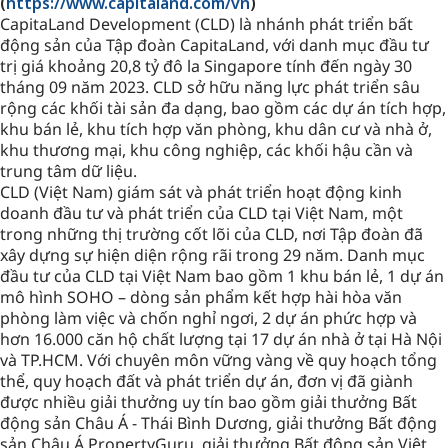
(
https://www.capitaland.com/vn
)
CapitaLand Development (CLD) là nhánh phát triển bất
động sản của Tập đoàn CapitaLand, với danh mục đầu tư
trị giá khoảng 20,8 tỷ đô la Singapore tính đến ngày 30
tháng 09 năm 2023. CLD sở hữu năng lực phát triển sâu
rộng các khối tài sản đa dạng, bao gồm các dự án tích hợp,
khu bán lẻ, khu tích hợp văn phòng, khu dân cư và nhà ở,
khu thương mại, khu công nghiệp, các khối hậu cần và
trung tâm dữ liệu.
CLD (Việt Nam) giám sát và phát triển hoạt động kinh
doanh đầu tư và phát triển của CLD tại Việt Nam, một
trong những thị trường cốt lõi của CLD, nơi Tập đoàn đã
xây dựng sự hiện diện rộng rãi trong 29 năm. Danh mục
đầu tư của CLD tại Việt Nam bao gồm 1 khu bán lẻ, 1 dự án
mô hình SOHO – dòng sản phẩm kết hợp hài hòa văn
phòng làm việc và chốn nghỉ ngơi, 2 dự án phức hợp và
hơn 16.000 căn hộ chất lượng tại 17 dự án nhà ở tại Hà Nội
và TP.HCM. Với chuyên môn vững vàng về quy hoạch tổng
thể, quy hoạch đất và phát triển dự án, đơn vị đã giành
được nhiều giải thưởng uy tín bao gồm giải thưởng Bất
động sản Châu Á - Thái Bình Dương, giải thưởng Bất động
sản Châu Á PropertyGuru, giải thưởng Bất động sản Việt