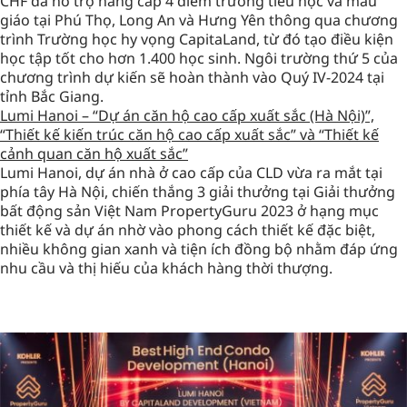
CHF đã hỗ trợ nâng cấp 4 điểm trường tiểu học và mẫu
giáo tại Phú Thọ, Long An và Hưng Yên thông qua chương
trình Trường học hy vọng CapitaLand, từ đó tạo điều kiện
học tập tốt cho hơn 1.400 học sinh. Ngôi trường thứ 5 của
chương trình dự kiến sẽ hoàn thành vào Quý IV-2024 tại
tỉnh Bắc Giang.
Lumi Hanoi – “Dự án căn hộ cao cấp xuất sắc (Hà Nội)”,
“Thiết kế kiến trúc căn hộ cao cấp xuất sắc” và “Thiết kế
cảnh quan căn hộ xuất sắc”
Lumi Hanoi, dự án nhà ở cao cấp của CLD vừa ra mắt tại
phía tây Hà Nội, chiến thắng 3 giải thưởng tại Giải thưởng
bất động sản Việt Nam PropertyGuru 2023 ở hạng mục
thiết kế và dự án nhờ vào phong cách thiết kế đặc biệt,
nhiều không gian xanh và tiện ích đồng bộ nhằm đáp ứng
nhu cầu và thị hiếu của khách hàng thời thượng.