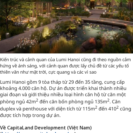
Kiến trúc và cảnh quan của Lumi Hanoi cũng đi theo nguồn cảm
hứng về ánh sáng, với cảnh quan được lấy chủ đề từ các yếu tố
thiên văn như mặt trời, cực quang và các vì sao
Lumi Hanoi gồm 9 tòa tháp từ 29 đến 35 tầng, cung cấp
khoảng 4.000 căn hộ. Dự án được triển khai thành nhiều
giai đoạn và giới thiệu nhiều loại hình căn hộ từ căn một
2
2
phòng ngủ 42m
đến căn bốn phòng ngủ 135m
. Căn
2
2
duplex và penthouse với diện tích từ 115m
đến 410
cũng
được tích hợp trong dự án.
Về CapitaLand Development (Việt Nam)