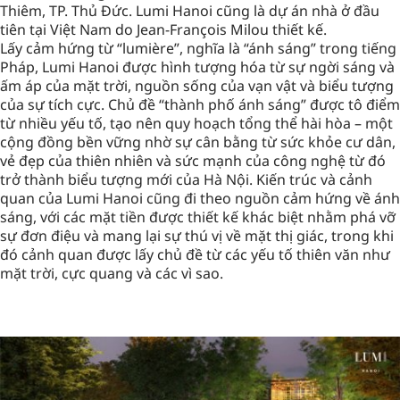
Thiêm, TP. Thủ Đức. Lumi Hanoi cũng là dự án nhà ở đầu
tiên tại Việt Nam do Jean-François Milou thiết kế.
Lấy cảm hứng từ “lumière”, nghĩa là “ánh sáng” trong tiếng
Pháp, Lumi Hanoi được hình tượng hóa từ sự ngời sáng và
ấm áp của mặt trời, nguồn sống của vạn vật và biểu tượng
của sự tích cực. Chủ đề “thành phố ánh sáng” được tô điểm
từ nhiều yếu tố, tạo nên quy hoạch tổng thể hài hòa – một
cộng đồng bền vững nhờ sự cân bằng từ sức khỏe cư dân,
vẻ đẹp của thiên nhiên và sức mạnh của công nghệ từ đó
trở thành biểu tượng mới của Hà Nội. Kiến trúc và cảnh
quan của Lumi Hanoi cũng đi theo nguồn cảm hứng về ánh
sáng, với các mặt tiền được thiết kế khác biệt nhằm phá vỡ
sự đơn điệu và mang lại sự thú vị về mặt thị giác, trong khi
đó cảnh quan được lấy chủ đề từ các yếu tố thiên văn như
mặt trời, cực quang và các vì sao.