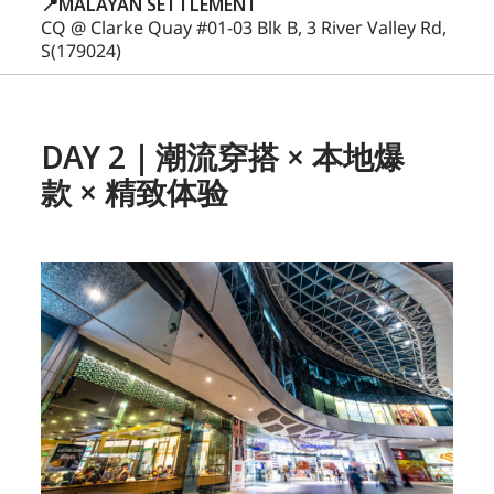
📍MALAYAN SETTLEMENT
CQ @ Clarke Quay #01-03 Blk B, 3 River Valley Rd,
S(179024)
DAY 2｜潮流穿搭 × 本地爆
款 × 精致体验