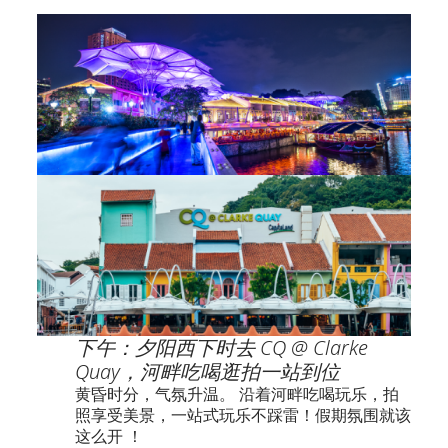
下午：夕阳西下时去 CQ @ Clarke
Quay，河畔吃喝逛拍一站到位
黄昏时分，气氛升温。 沿着河畔吃喝玩乐，拍
照享受美景，一站式玩乐不踩雷！假期氛围就该
这么开 ！