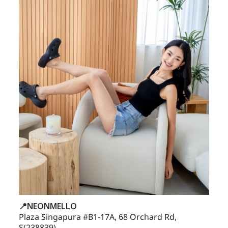
📍NEONMELLO
Plaza Singapura #B1-17A, 68 Orchard Rd,
S(238839)