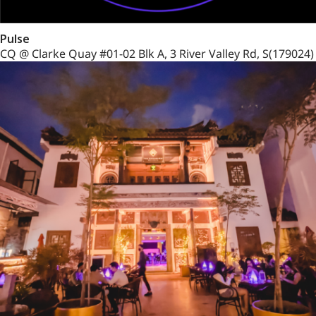
Pulse
CQ @ Clarke Quay #01-02 Blk A, 3 River Valley Rd, S(179024)