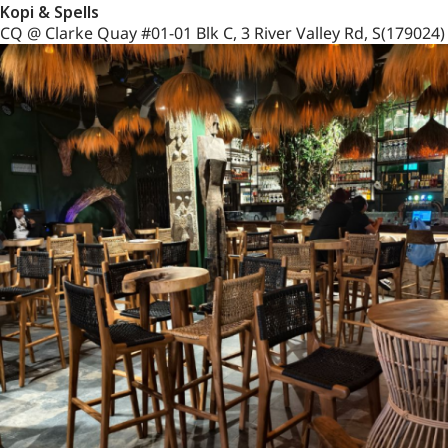
Kopi & Spells
CQ @ Clarke Quay #01-01 Blk C, 3 River Valley Rd, S(179024)