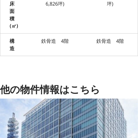
床
6,826坪)
坪)
面
積
(㎡)
構
鉄骨造 4階
鉄骨造 4階
造
他の物件情報はこちら