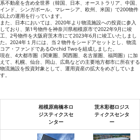
系不動産を含め全世界（韓国、日本、オーストラリア、中国、
インド、シンガポール、マレーシア、欧州、米国）で200物件
以上の運用を行っています。
また、日本においては、2020年より物流施設への投資に参入
しており、第1号物件を神奈川県相模原市で2022年9月に竣
工、2号物件を大阪府茨木市にて2023年6月に竣工いたしまし
た。2024年１月には、当２物件をシードアセットとし、物流
コア・ファンドであるOrchid Twoを組成しました。
現在、4大都市圏（関東圏、関西圏、名古屋圏、福岡圏）に加
えて、札幌、仙台、岡山、広島などの主要地方都市に所在する
物流施設を投資対象として、運用資産の拡大をめざしていま
す。
相模原南橋本ロ
茨木彩都ロジス
ジスティクスセ
ティクスセンタ
ンター
ー